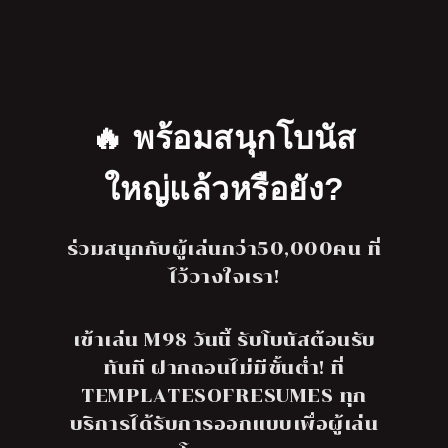
🔥 พร้อมสนุกโบนัส
ใหญ่แล้วหรือยัง?
ร่วมสนุกกับผู้เล่นกว่า50,000คน ที่
ไว้วางใจเรา!
เข้าเล่น M98 วันนี้ รับโบนัสต้อนรับ
ทันที ฝากถอนไม่มีขั้นต่ำ! ที่
TEMPLATESOFRESUMES ทุก
บริการได้รับการออกแบบเพื่อผู้เล่น