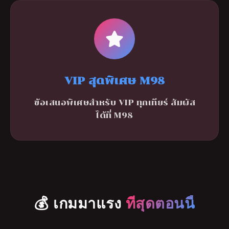
VIP สุดพิเศษ M98
ข้อเสนอพิเศษสำหรับ VIP ทุกเทียร์ สัมผัส
ได้ที่ M98
💰 เกมมาแรง
ที่สุดตอนนี้