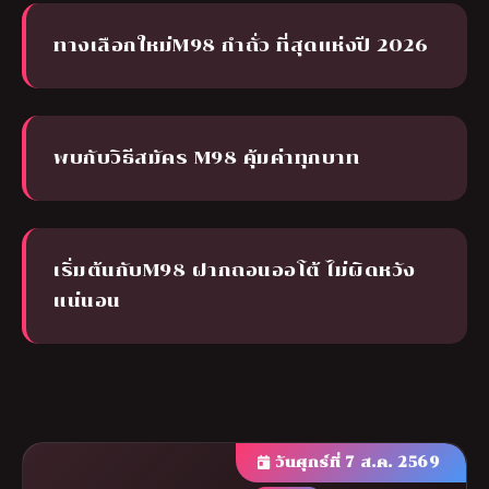
ทางเลือกใหม่M98 กำถั่ว ที่สุดแห่งปี 2026
พบกับวิธีสมัคร M98 คุ้มค่าทุกบาท
เริ่มต้นกับM98 ฝากถอนออโต้ ไม่ผิดหวัง
แน่นอน
วันศุกร์ที่ 7 ส.ค. 2569