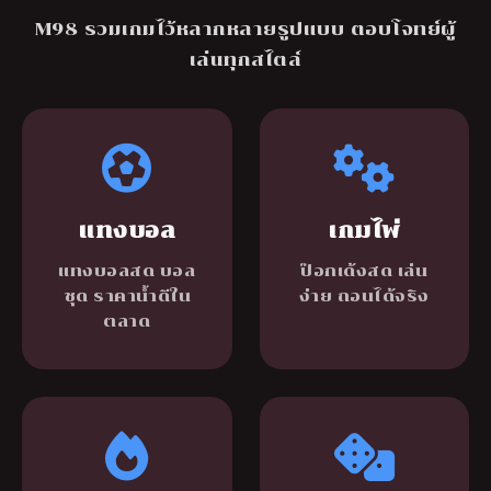
M98 รวมเกมไว้หลากหลายรูปแบบ ตอบโจทย์ผู้
เล่นทุกสไตล์
แทงบอล
เกมไพ่
แทงบอลสด บอล
ป๊อกเด้งสด เล่น
ชุด ราคาน้ำดีใน
ง่าย ถอนได้จริง
ตลาด