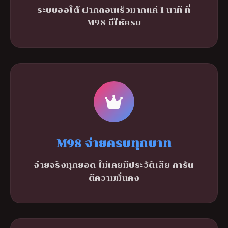
ระบบออโต้ ฝากถอนเร็วมากแค่ 1 นาที ที่
M98 มีให้ครบ
M98 จ่ายครบทุกบาท
จ่ายจริงทุกยอด ไม่เคยมีประวัติเสีย การัน
ตีความมั่นคง