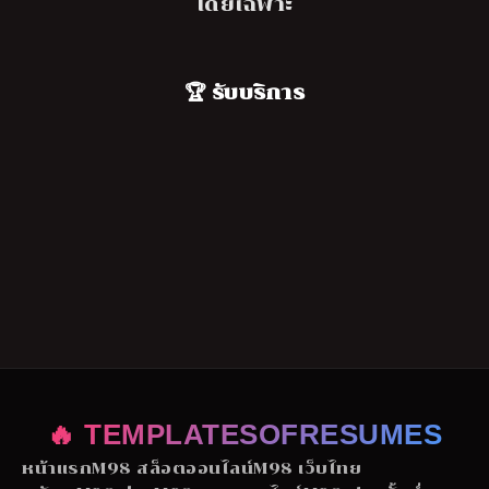
โดยเฉพาะ
🏆 รับบริการ
🔥 TEMPLATESOFRESUMES
หน้าแรก
M98 สล็อตออนไลน์
M98 เว็บไทย